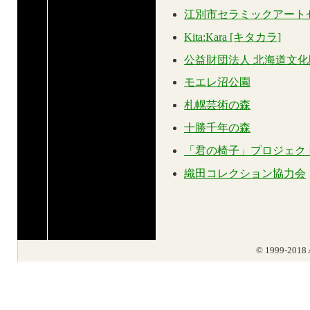
江別市セラミックアート
Kita:Kara [キタカラ]
公益財団法人 北海道文化
モエレ沼公園
札幌芸術の森
十勝千年の森
「君の椅子」プロジェク
織田コレクション協力会
© 1999-2018 A