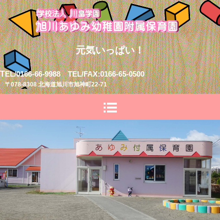
元気いっぱい！
T
EL/0166-66-9988 TEL/FAX:0166-65-0500
〒078-8308 北海道旭川市旭神町22-71